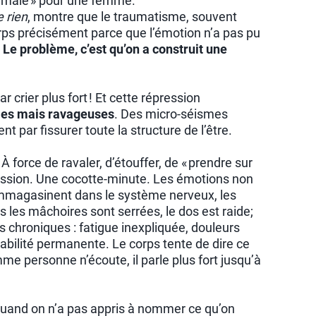
normale » pour une femme.
e rien
, montre que le traumatisme, souvent
orps précisément parce que l’émotion n’a pas pu
.
Le problème, c’est qu’on a construit une
r crier plus fort ! Et cette répression
bles mais ravageuses
. Des micro-séismes
ent par fissurer toute la structure de l’être.
:
À force de ravaler, d’étouffer, de « prendre sur
pression. Une cocotte-minute. Les émotions non
emmagasinent dans le système nerveux, les
s les mâchoires sont serrées, le dos est raide;
s chroniques : fatigue inexpliquée, douleurs
ritabilité permanente. Le corps tente de dire ce
e personne n’écoute, il parle plus fort jusqu’à
uand on n’a pas appris à nommer ce qu’on