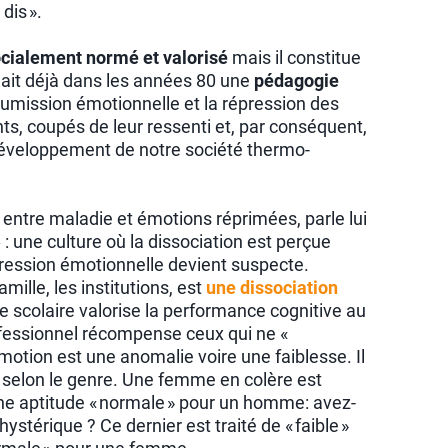
dis ».
cialement normé et valorisé
mais il constitue
ait déjà dans les années 80 une
pédagogie
oumission émotionnelle et la répression des
ts, coupés de leur ressenti et, par conséquent,
 développement de notre société thermo-
s entre maladie et émotions réprimées, parle lui
»
: une culture où la dissociation est perçue
xpression émotionnelle devient suspecte.
mille, les institutions, est
une dissociation
e scolaire valorise la performance cognitive au
ofessionnel récompense ceux qui ne «
émotion est une anomalie voire une faiblesse. Il
n selon le genre. Une femme en colère est
d’une aptitude « normale » pour un homme: avez-
stérique ? Ce dernier est traité de « faible »