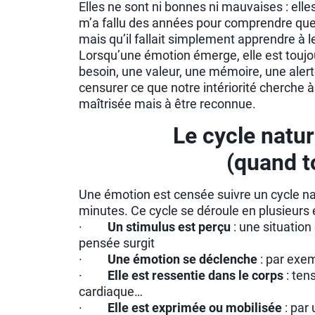
Elles ne sont ni bonnes ni mauvaises : ell
m’a fallu des années pour comprendre que
mais qu’il fallait simplement apprendre à les
Lorsqu’une émotion émerge, elle est toujou
besoin, une valeur, une mémoire, une alerte,
censurer ce que notre intériorité cherche 
maîtrisée mais à être reconnue.
Le cycle natu
(quand t
Une émotion est censée suivre un cycle n
minutes. Ce cycle se déroule en plusieurs 
·
Un stimulus est perçu
: une situatio
pensée surgit
·
Une émotion se déclenche
: par exemp
·
Elle est ressentie dans le corps
: ten
cardiaque…
·
Elle est exprimée ou mobilisée
: par 