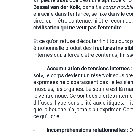
s’il pleure alors que c’est une aptitude « 
Bessel van der Kolk
, dans
Le corps n’oubli
enraciné dans l’enfance, se fixe dans le c
circuler, ni être contenue, ni être reconnue
civilisation qui ne veut pas l’entendre.
Et ce qu’on refuse d’écouter finit toujours pa
émotionnelle produit des
fractures invisi
internes qui, à force d’être contenus, finiss
-
Accumulation de tensions internes 
soi », le corps devient un réservoir sous 
exprimées ne disparaissent pas : elles s’
muscles, les organes. Le sourire est là mai
le ventre noué. Ce sont des alertes interne
diffuses, hypersensibilité aux critiques, ir
que la bouche n’a jamais pu exprimer. Comm
ce qu’il crie.
-
Incompréhensions relationnelles :
Q